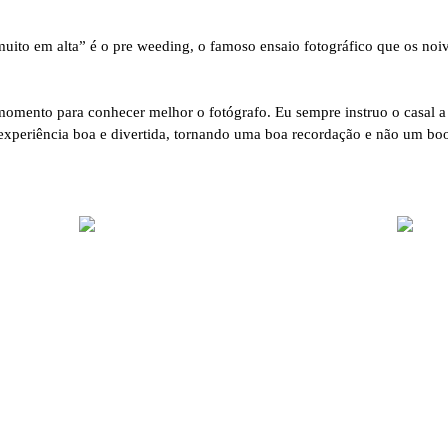
muito em alta” é o pre weeding, o famoso ensaio fotográfico que os noi
mento para conhecer melhor o fotógrafo. Eu sempre instruo o casal a 
a experiência boa e divertida, tornando uma boa recordação e não um b