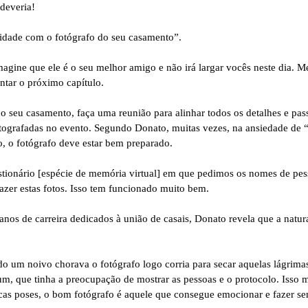
deveria!
nidade com o fotógrafo do seu casamento”.
magine que ele é o seu melhor amigo e não irá largar vocês neste dia. M
ontar o próximo capítulo.
do seu casamento, faça uma reunião para alinhar todos os detalhes e pass
tografadas no evento. Segundo Donato, muitas vezes, na ansiedade de “b
o, o fotógrafo deve estar bem preparado.
ionário [espécie de memória virtual] em que pedimos os nomes de pes
fazer estas fotos. Isso tem funcionado muito bem.
s de carreira dedicados à união de casais, Donato revela que a natural
um noivo chorava o fotógrafo logo corria para secar aquelas lágrimas, 
lbum, que tinha a preocupação de mostrar as pessoas e o protocolo. Iss
cas poses, o bom fotógrafo é aquele que consegue emocionar e fazer sen