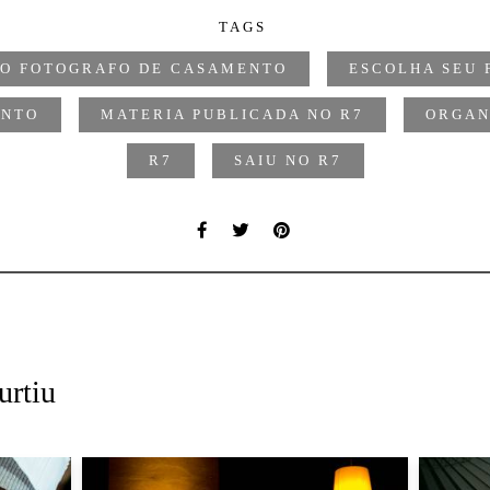
TAGS
DO FOTOGRAFO DE CASAMENTO
ESCOLHA SEU
ENTO
MATERIA PUBLICADA NO R7
ORGAN
R7
SAIU NO R7
urtiu