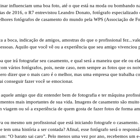
inar influenciam uma boa foto, até o que está na moda ou bombando naq
ias de 2016, o R7 entrevistou Leandro Donato, fotógrafo especializado
s melhores fotógrafos de casamento do mundo pela WPS (Associação de 
 a boca, indicação de amigos, amostras do que o profissional fez...va
essoas. Aquilo que você vê ou a experiência que seu amigo vivenciou p
a que irá fotografar seu casamento, e qual será a maneira que ele ou ela 
m vários fotógrafos, pois, neste caso, nem sempre as fotos que os noi
quero dizer que o mais caro é o melhor, mas uma empresa que trabalha
ai conseguir fazer você se emocionar.
quele amigo que diz entender bem de fotografia e ter máquina profissi
momentos mais importantes de sua vida. Imagens de casamento são muito
em viagem ou só a experiência de quem gosta de fazer fotos de forma a
ou mesmo um profissional que está iniciando fotografe o casamento. M
ue tem uma história a ser contada? Afinal, esse fotógrafo será o respons
 um: “O barato sai caro”. Pelo menos uma vez por ano, recebemos um e-m