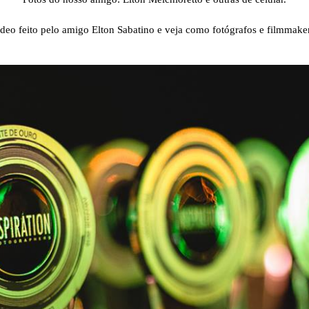
ídeo feito pelo amigo Elton Sabatino e veja como fotógrafos e filmmake