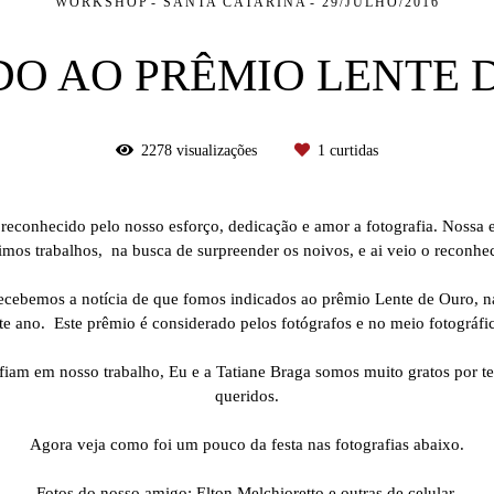
WORKSHOP
SANTA CATARINA
29/JULHO/2016
DO AO PRÊMIO LENTE 
2278
visualizações
1
curtidas
reconhecido pelo nosso esforço, dedicação e amor a fotografia. Nossa 
timos trabalhos, na busca de surpreender os noivos, e ai veio o reconhe
ecebemos a notícia de que fomos indicados ao prêmio Lente de Ouro, na
e ano. Este prêmio é considerado pelos fotógrafos e no meio fotográfic
iam em nosso trabalho, Eu e a Tatiane Braga somos muito gratos por ter
queridos.
Agora veja como foi um pouco da festa nas fotografias abaixo.
Fotos do nosso amigo: Elton Melchioretto e outras de celular.