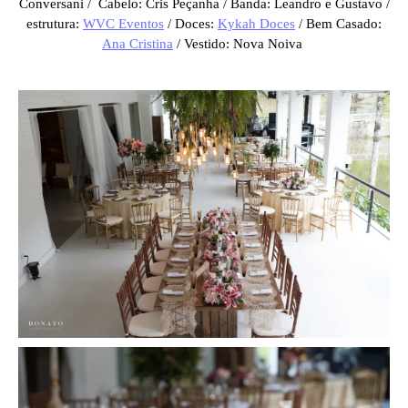
Conversani / Cabelo: Cris Peçanha / Banda: Leandro e Gustavo /
estrutura:
WVC Eventos
/ Doces:
Kykah Doces
/ Bem Casado:
Ana Cristina
/ Vestido: Nova Noiva